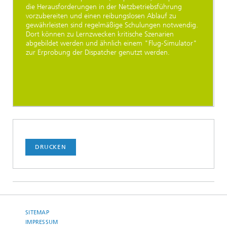
die Herausforderungen in der Netzbetriebsführung
vorzubereiten und einen reibungslosen Ablauf zu
gewährleisten sind regelmäßige Schulungen notwendig.
Dort können zu Lernzwecken kritische Szenarien
abgebildet werden und ähnlich einem "Flug-Simulator"
zur Erprobung der Dispatcher genutzt werden.
DRUCKEN
SITEMAP
IMPRESSUM