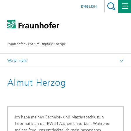
ENGLISH
Fraunhofer-Zentrum Digitale Energie
Wo bin ich?
Startseite
Almut Herzog
Über uns
Unser Team
Ich habe meinen Bachelor- und Masterabschluss in
Informatik an der RWTH Aachen erworben. Während
meines Studiums entdeckte ich mein besonderes