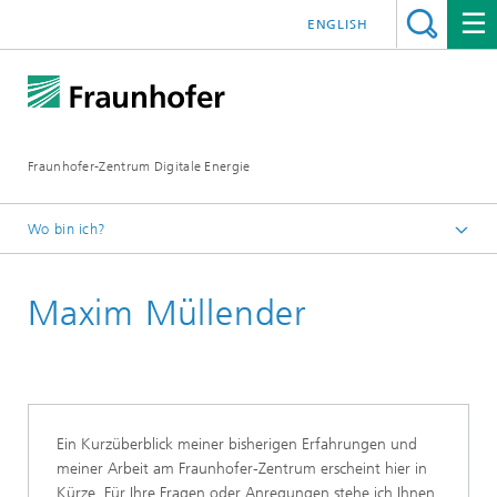
ENGLISH
Fraunhofer-Zentrum Digitale Energie
Wo bin ich?
Startseite
Maxim Müllender
Über uns
Unser Team
Ein Kurzüberblick meiner bisherigen Erfahrungen und
meiner Arbeit am Fraunhofer-Zentrum erscheint hier in
Kürze. Für Ihre Fragen oder Anregungen stehe ich Ihnen