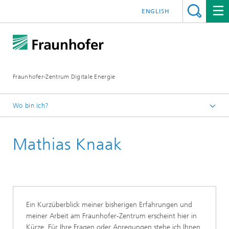
ENGLISH
Fraunhofer-Zentrum Digitale Energie
Wo bin ich?
Startseite
Mathias Knaak
Über uns
Unser Team
Ein Kurzüberblick meiner bisherigen Erfahrungen und
meiner Arbeit am Fraunhofer-Zentrum erscheint hier in
Kürze. Für Ihre Fragen oder Anregungen stehe ich Ihnen