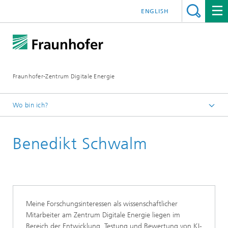
ENGLISH
Fraunhofer-Zentrum Digitale Energie
Wo bin ich?
Startseite
Benedikt Schwalm
Über uns
Unser Team
Meine Forschungsinteressen als wissenschaftlicher
Mitarbeiter am Zentrum Digitale Energie liegen im
Bereich der Entwicklung, Testung und Bewertung von KI-